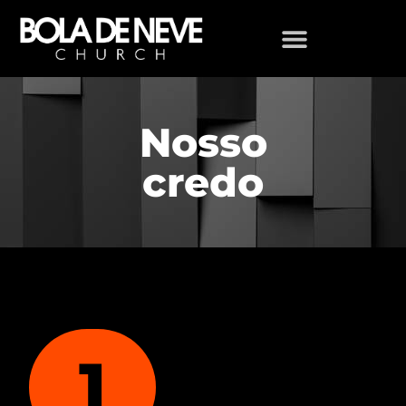
Nosso
credo
1