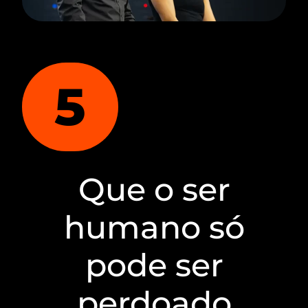
5
Que o ser
humano só
pode ser
perdoado