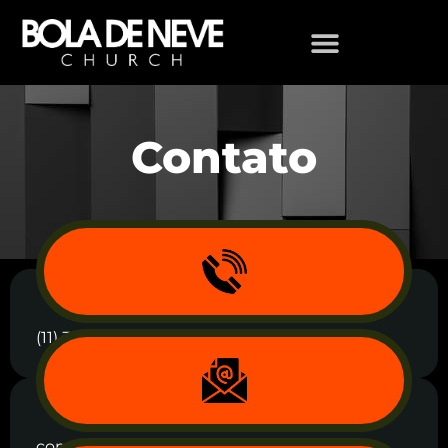
Contato
(11) 3672-6010
comunicacao@boladeneve.com